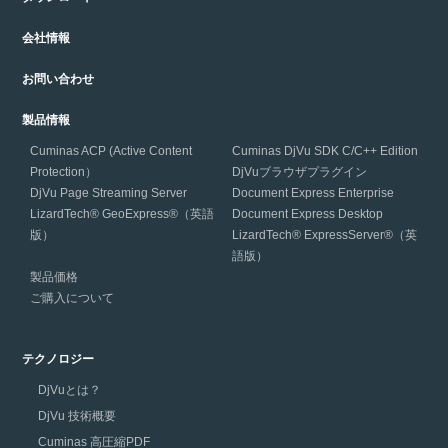
会社情報
お問い合わせ
製品情報
Cuminas ACP (Active Content
Cuminas DjVu SDK C/C++ Edition
Protection）
DjVuブラウザプラグイン
DjVu Page Streaming Server
Document Express Enterprise
LizardTech® GeoExpress®（英語
Document Express Desktop
版）
LizardTech® ExpressServer®（英
語版）
製品価格
ご購入について
テクノロジー
DjVuとは？
DjVu 技術概要
Cuminas 高圧縮PDF