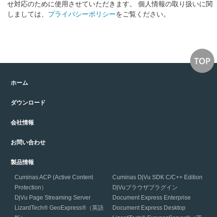
せ対応のために使用させていただきます。 個人情報の取り扱いに関
しましては、
プライバシーポリシー
をご覧ください。
ホーム
ダウンロード
会社情報
お問い合わせ
製品情報
Cuminas ACP (Active Content
Cuminas DjVu SDK C/C++ Edition
Protection）
DjVuブラウザプラグイン
DjVu Page Streaming Server
Document Express Enterprise
LizardTech® GeoExpress®（英語
Document Express Desktop