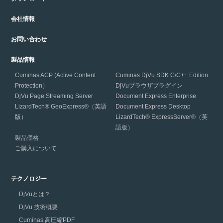
会社情報
お問い合わせ
製品情報
Cuminas ACP (Active Content
Cuminas DjVu SDK C/C++ Edition
Protection）
DjVuブラウザプラグイン
DjVu Page Streaming Server
Document Express Enterprise
LizardTech® GeoExpress®（英語
Document Express Desktop
版）
LizardTech® ExpressServer®（英
語版）
製品価格
ご購入について
テクノロジー
DjVuとは？
DjVu 技術概要
Cuminas 高圧縮PDF